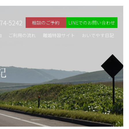
74-5242
相談のご予約
LINEでのお問い合わせ
内
ご利用の流れ
離婚特設サイト
おいでやす日記
記