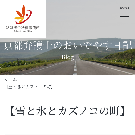
menu
京都弁護士のおいでやす日記
Blog
ホーム
【雪と氷とカズノコの町】
【雪と氷とカズノコの町】