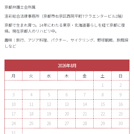
京都弁護士会所属
洛彩総合法律事務所（京都市右京区西院平町7クラエンタービル2階）
京都で生まれ育つ。14年にわたる東京・北海道暮らしを経て京都に復
帰。現在京都人のリハビリ中。
趣味：旅行、アジア料理、パクチー、サイクリング、野球観戦、旅館探
しなど
2026年8月
月
火
水
木
金
土
日
1
2
3
4
5
6
7
8
9
10
11
12
13
14
15
16
17
18
19
20
21
22
23
24
25
26
27
28
29
30
31