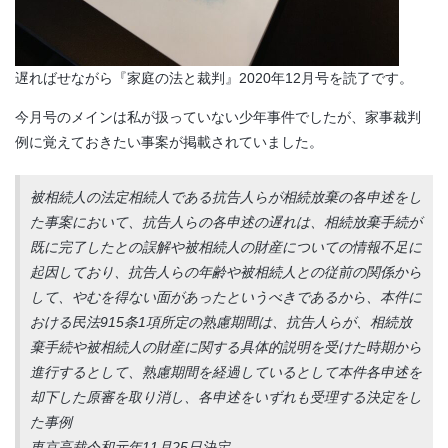
遅ればせながら『家庭の法と裁判』2020年12月号を読了です。
今月号のメインは私が扱っていない少年事件でしたが、家事裁判
例に覚えておきたい事案が掲載されていました。
被相続人の法定相続人である抗告人らが相続放棄の各申述をし
た事案において、抗告人らの各申述の遅れは、相続放棄手続が
既に完了したとの誤解や被相続人の財産についての情報不足に
起因しており、抗告人らの年齢や被相続人との従前の関係から
して、やむを得ない面があったというべきであるから、本件に
おける民法915条1項所定の熟慮期間は、抗告人らが、相続放
棄手続や被相続人の財産に関する具体的説明を受けた時期から
進行するとして、熟慮期間を経過しているとして本件各申述を
却下した原審を取り消し、各申述をいずれも受理する決定をし
た事例
東京高裁令和元年11月25日決定