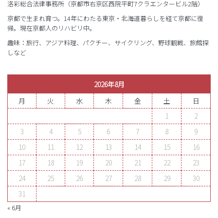
洛彩総合法律事務所（京都市右京区西院平町7クラエンタービル2階）
京都で生まれ育つ。14年にわたる東京・北海道暮らしを経て京都に復
帰。現在京都人のリハビリ中。
趣味：旅行、アジア料理、パクチー、サイクリング、野球観戦、旅館探
しなど
2026年8月
月
火
水
木
金
土
日
1
2
3
4
5
6
7
8
9
10
11
12
13
14
15
16
17
18
19
20
21
22
23
24
25
26
27
28
29
30
31
« 6月