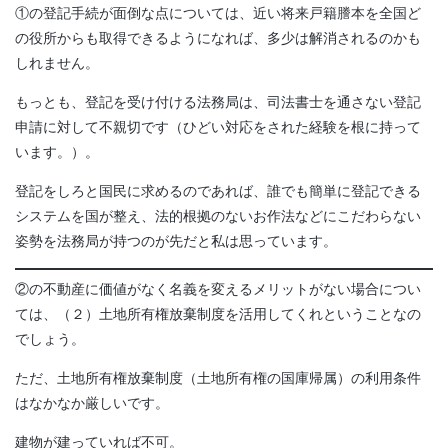
①の登記手続が面倒な点については、近い将来戸籍謄本を全国ど
の役所からも取得できるようになれば、多少は解消されるのかも
しれません。
もっとも、登記を受け付ける法務局は、司法書士を通さない登記
申請に対して不親切です（ひどい対応をされた経験を根に持って
います。）。
登記をしろと国民に求めるのであれば、誰でも簡単に登記できる
システムを国が整え、法的根拠のないお作法などにこだわらない
姿勢を法務局が持つのが先だと私は思っています。
②の不動産に価値がなく名義を変えるメリットがない場合につい
ては、（２）土地所有権放棄制度を活用してくれということなの
でしょう。
ただ、土地所有権放棄制度（土地所有権の国庫帰属）の利用条件
はなかなか厳しいです。
建物が建っていれば不可。