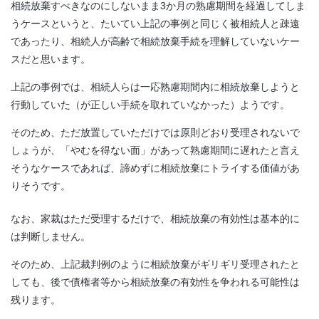
相続放棄すべきなのにしないまま3か月の熟慮期間を経過してしま
うケースというと、たいてい上記の事例と同じく被相続人と疎遠
であったり、相続人が高齢で相続放棄手続を理解していないケー
スだと思います。
上記の事例では、相続人らは一応熟慮期間内に相続放棄しようと
行動していた（が正しい手続を取れていなかった）ようです。
そのため、ただ放置していただけでは原則どおり受理されないで
しょうが、「やむを得ない面」があって熟慮期間に遅れたと言え
そうなケースであれば、諦めずに相続放棄にトライする価値があ
りそうです。
なお、家裁はただ受理するだけで、相続放棄の有効性は基本的に
は判断しません。
そのため、上記裁判例のように相続放棄がギリギリ受理されたと
しても、後で債権者等から相続放棄の有効性を争われる可能性は
残ります。