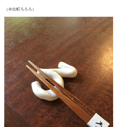
（＠出町ろろろ）