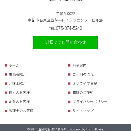
〒615-0022
京都市右京区西院平町7 クラエンタービル2F
075-874-5242
TEL.
LINEでのお問い合わせ
ホーム
料金案内
事務所紹介
ご利用の流れ
弁護士紹介
おいでやす日記
個人のお客様
相談のご予約
企業のお客様
プライバシーポリシー
税理士のお客様
サイトマップ
© 2020 洛彩総合法律事務所. Designed by
Tratto Brain
.