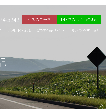
74-5242
相談のご予約
LINEでのお問い合わせ
内
ご利用の流れ
離婚特設サイト
おいでやす日記
記