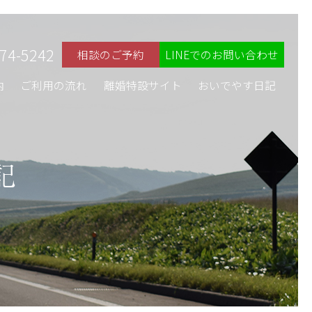
74-5242
相談のご予約
LINEでのお問い合わせ
内
ご利用の流れ
離婚特設サイト
おいでやす日記
記