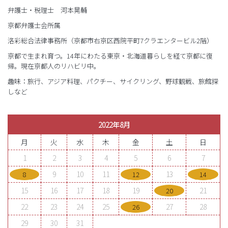
弁護士・税理士 河本晃輔
京都弁護士会所属
洛彩総合法律事務所（京都市右京区西院平町7クラエンタービル2階）
京都で生まれ育つ。14年にわたる東京・北海道暮らしを経て京都に復
帰。現在京都人のリハビリ中。
趣味：旅行、アジア料理、パクチー、サイクリング、野球観戦、旅館探
しなど
2022年8月
月
火
水
木
金
土
日
1
2
3
4
5
6
7
9
10
11
13
8
12
14
15
16
17
18
19
21
20
22
23
24
25
27
28
26
29
30
31