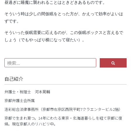
昼過ぎに睡魔に襲われることはときどきあるものです。
そういう時は少しの間仮眠をとった方が、かえって効率がよいは
ずです。
そういった仮眠需要に応えるのが、この仮眠ボックスと言えるで
しょう（でもやっぱり横になって寝たい）。
自己紹介
弁護士・税理士 河本晃輔
京都弁護士会所属
洛彩総合法律事務所（京都市右京区西院平町7クラエンタービル2階）
京都で生まれ育つ。14年にわたる東京・北海道暮らしを経て京都に復
帰。現在京都人のリハビリ中。