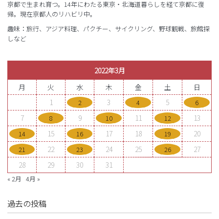
京都で生まれ育つ。14年にわたる東京・北海道暮らしを経て京都に復
帰。現在京都人のリハビリ中。
趣味：旅行、アジア料理、パクチー、サイクリング、野球観戦、旅館探
しなど
2022年3月
月
火
水
木
金
土
日
1
3
5
2
4
6
7
9
11
13
8
10
12
15
17
18
20
14
16
19
22
24
25
27
21
23
26
28
29
30
31
« 2月
4月 »
過去の投稿