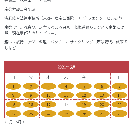
弁護士・税理士 河本晃輔
京都弁護士会所属
洛彩総合法律事務所（京都市右京区西院平町7クラエンタービル2階）
京都で生まれ育つ。14年にわたる東京・北海道暮らしを経て京都に復
帰。現在京都人のリハビリ中。
趣味：旅行、アジア料理、パクチー、サイクリング、野球観戦、旅館探
しなど
2021年2月
月
火
水
木
金
土
日
1
2
3
4
5
6
7
8
9
10
11
12
13
14
18
15
16
17
19
20
21
22
23
24
25
26
27
28
« 1月
3月 »