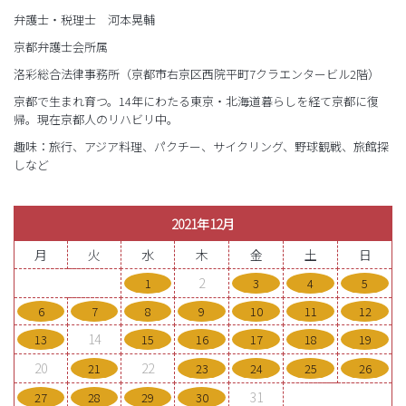
弁護士・税理士 河本晃輔
京都弁護士会所属
洛彩総合法律事務所（京都市右京区西院平町7クラエンタービル2階）
京都で生まれ育つ。14年にわたる東京・北海道暮らしを経て京都に復
帰。現在京都人のリハビリ中。
趣味：旅行、アジア料理、パクチー、サイクリング、野球観戦、旅館探
しなど
2021年12月
月
火
水
木
金
土
日
2
1
3
4
5
6
7
8
9
10
11
12
14
13
15
16
17
18
19
20
22
21
23
24
25
26
31
27
28
29
30