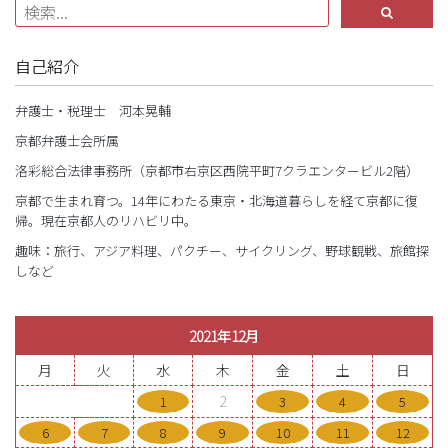
自己紹介
弁護士・税理士 河本晃輔
京都弁護士会所属
洛彩総合法律事務所（京都市右京区西院平町7クラエンタービル2階）
京都で生まれ育つ。14年にわたる東京・北海道暮らしを経て京都に復
帰。現在京都人のリハビリ中。
趣味：旅行、アジア料理、パクチー、サイクリング、野球観戦、旅館探
しなど
2021年12月
月
火
水
木
金
土
日
2
1
3
4
5
6
7
8
9
10
11
12