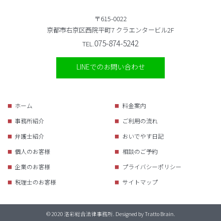
〒615-0022
京都市右京区西院平町7 クラエンタービル2F
075-874-5242
TEL.
LINEでのお問い合わせ
ホーム
料金案内
事務所紹介
ご利用の流れ
弁護士紹介
おいでやす日記
個人のお客様
相談のご予約
企業のお客様
プライバシーポリシー
税理士のお客様
サイトマップ
© 2020 洛彩総合法律事務所. Designed by
Tratto Brain
.