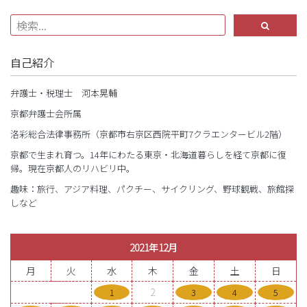
自己紹介
弁護士・税理士 河本晃輔
京都弁護士会所属
洛彩総合法律事務所（京都市右京区西院平町7クラエンタービル2階）
京都で生まれ育つ。14年にわたる東京・北海道暮らしを経て京都に復
帰。現在京都人のリハビリ中。
趣味：旅行、アジア料理、パクチー、サイクリング、野球観戦、旅館探
しなど
2021年12月
月
火
水
木
金
土
日
2
1
3
4
5